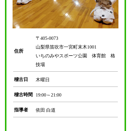
〒405-0073
山梨県笛吹市一宮町末木1001
住所
いちのみやスポーツ公園 体育館 格
技場
稽古日
木曜日
稽古時間
19:00～21:00
指導者
依田 白道