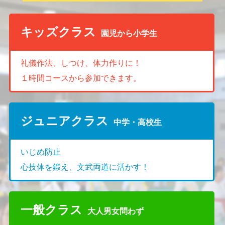
キッズクラス
園児から小学生
礼儀作法、しつけ、体力作りに！
１時間コースから参加できます。
ジュニアクラス
中学・高校生
いじめ防止
心技体を鍛え、文武両道に活かす！
一般クラス
大人男女問わず