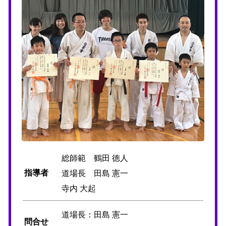
総師範 鶴田 徳人
指導者
道場長 田島 憲一
寺内 大起
道場長：田島 憲一
問合せ