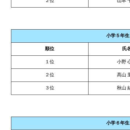
２位
山本 
小学５年生
順位
氏
１位
小野 
２位
髙山 
３位
秋山 
小学６年生