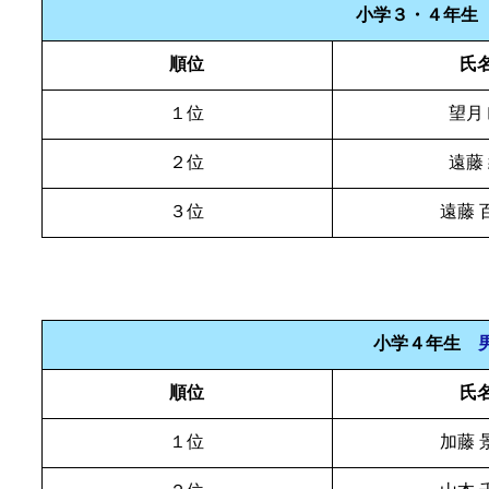
小学３・４年
順位
氏
１位
望月
２位
遠藤
３位
遠藤 
小学４年生
順位
氏
１位
加藤 