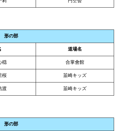
千莉
円空会
 形の部
名
道場名
心穏
合掌會館
里桜
韮崎キッズ
結渡
韮崎キッズ
 形の部