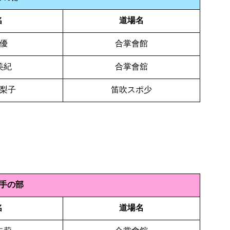
名
道場名
 優
合掌會館
美紀
合掌會舘
江梨子
笛吹スポ少
手の部
名
道場名