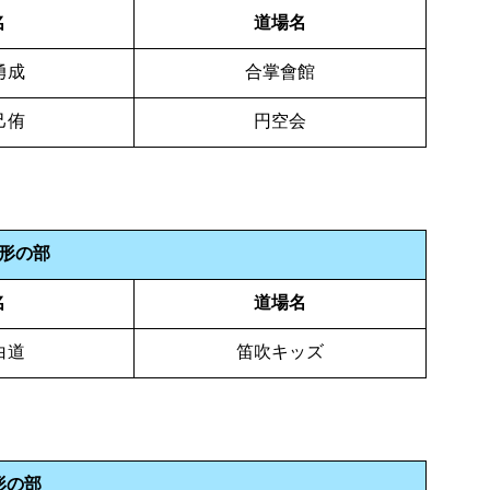
名
道場名
勇成
合掌會館
己侑
円空会
形の部
名
道場名
白道
笛吹キッズ
形の部