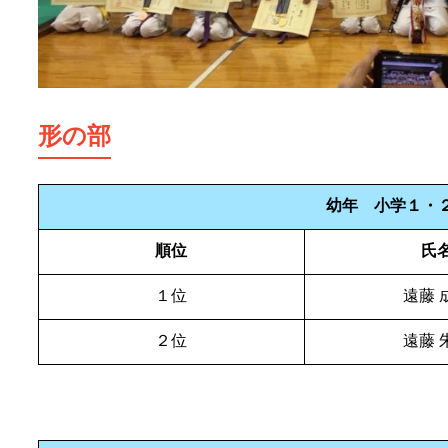
形の部
幼年 小学１・
順位
氏
１位
遠藤 
２位
遠藤 