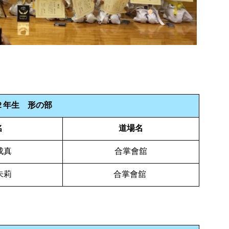
２年生 形の部
名
道場名
成真
合掌會舘
朱莉
合掌會舘