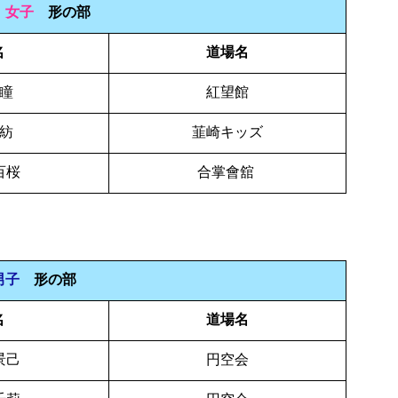
生
女子
形の部
名
道場名
 瞳
紅望館
 紡
韮崎キッズ
百桜
合掌會舘
男子
形の部
名
道場名
景己
円空会