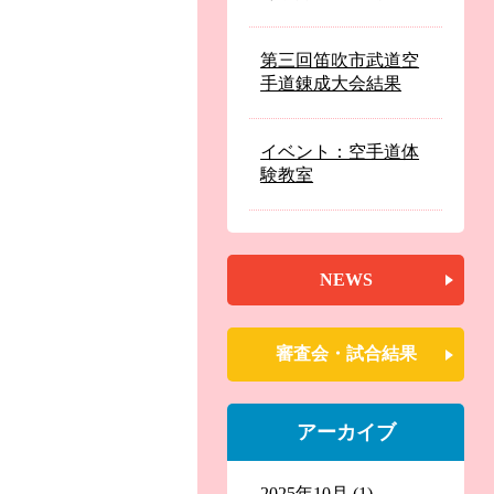
第三回笛吹市武道空
手道錬成大会結果
イベント：空手道体
験教室
NEWS
審査会・試合結果
アーカイブ
2025年10月
(1)