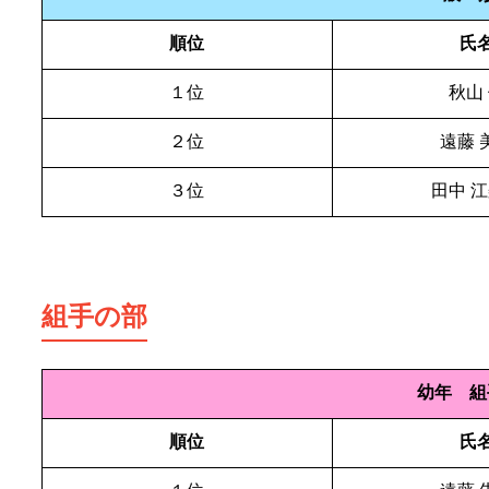
順位
氏
１位
秋山
２位
遠藤 
３位
田中 
組手の部
幼年 組
順位
氏