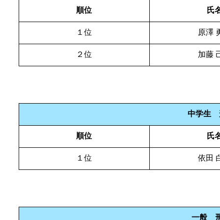
順位
氏
１位
原澤 
２位
加藤 
中学生 
順位
氏
１位
依田 
一般 