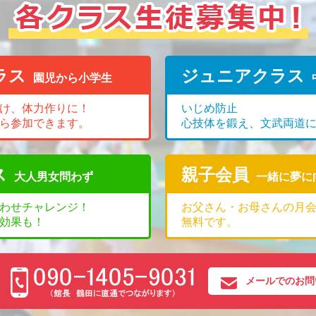
ラス
ジュニアクラス
園児から小学生
け、体力作りに！
いじめ防止
ら参加できます。
心技体を鍛え、文武両道
ス
親子会員
大人男女問わず
一緒に夢に
わせチャレンジ！
お父さん・お母さんの月
効果も！
無料です。
メールでのお問