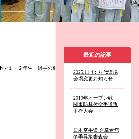
最近の記事
 小学１・２年生 組手の部 順位 氏名 道
2025.11.4：八代道場
会場変更お知らせ
2019年オープン戦
関東防具付空手道選
手権大会
日本空手道 合掌會舘
冬季昇級審査会