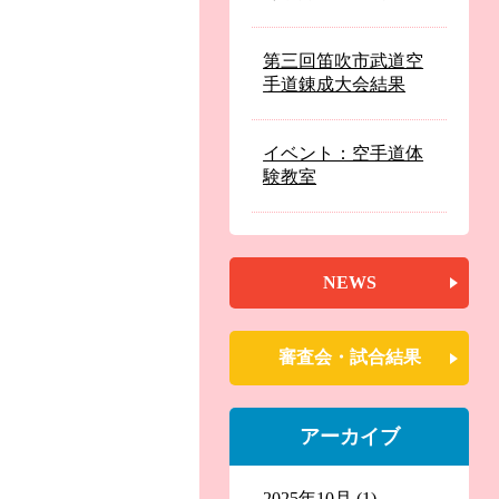
第三回笛吹市武道空
手道錬成大会結果
イベント：空手道体
験教室
NEWS
審査会・試合結果
アーカイブ
2025年10月
(1)