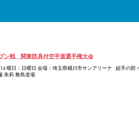
オープン戦 関東防具付空手道選手権大会
/4/14 曜日：日曜日 会場：埼玉県桶川市サンアリーナ 組手の部
藤 朱莉 敷島道場