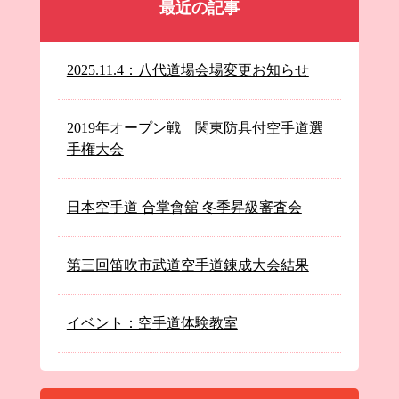
最近の記事
2025.11.4：八代道場会場変更お知らせ
2019年オープン戦 関東防具付空手道選
手権大会
日本空手道 合掌會舘 冬季昇級審査会
第三回笛吹市武道空手道錬成大会結果
イベント：空手道体験教室